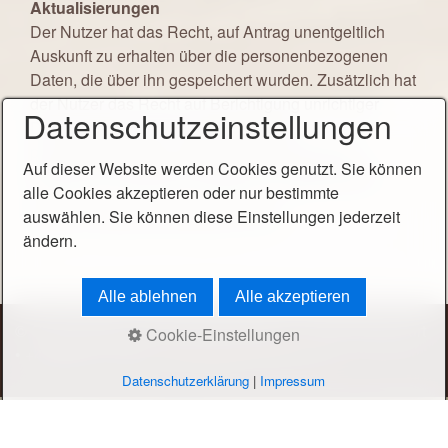
Aktualisierungen
Der Nutzer hat das Recht, auf Antrag unentgeltlich
Auskunft zu erhalten über die personenbezogenen
Daten, die über ihn gespeichert wurden. Zusätzlich hat
der Nutzer das Recht auf Berichtigung unrichtiger
Datenschutzeinstellungen
Daten, Sperrung und Löschung seiner
personenbezogenen Daten, soweit dem keine
Auf dieser Website werden Cookies genutzt. Sie können
gesetzliche Aufbewahrungspflicht entgegensteht.
alle Cookies akzeptieren oder nur bestimmte
Quelle: Flegl Rechtsanwälte GmbH
auswählen. Sie können diese Einstellungen jederzeit
ändern.
Alle ablehnen
Alle akzeptieren
© Gasthof Mack • Ankershofenstraße 21 • 9020 Klagenfurt
Cookie-Einstellungen
• +43 463 511 982 •
office@gasthofmack.net
Datenschutzerklärung
|
Impressum